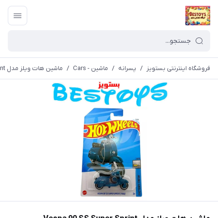
فروشگاه اینترنتی بستویز
/
پسرانه
/
ماشین - Cars
/
ماشین هات ویلز مدل Vespa 90 SS Super Sprint