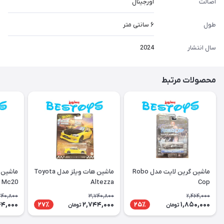
اصالت
اورجینال
طول
۶ سانتی متر
سال انتشار
2024
محصولات مرتبط
ماشین گرین لایت مدل Robo
ماشین هات ویلز مدل Toyota
ماشین 
i Mc20
Altezza
Cop
740,800
3,740,800
2,464,000
44,000
2,744,000
1,850,000
27٪
25٪
تومان
تومان