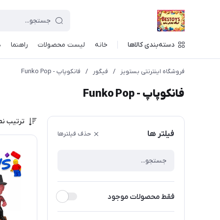
دسته‌بندی کالاها
خانه
لیست محصولات
راهنما
د
فروشگاه اینترنتی بستویز
/
فیگور
/
فانکوپاپ - Funko Pop
فانکوپاپ - Funko Pop
ترتیب نم
فیلتر ها
حذف فیلترها
فقط محصولات موجود