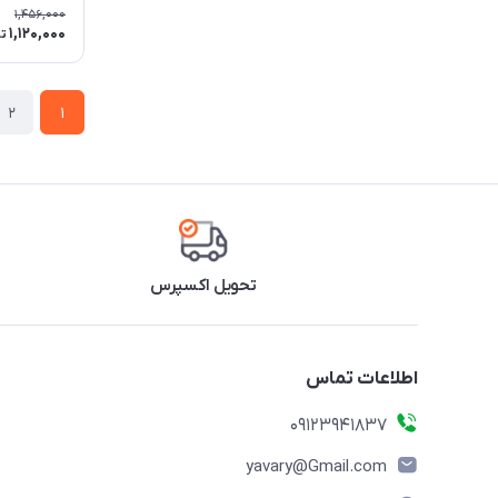
1,456,000
1,120,000
ت
2
1
تحویل اکسپرس
اطلاعات تماس
09123941837
yavary@Gmail.com