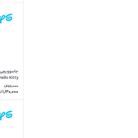
جاسوویچی ف
Hello Kitty کد 
1,456,000
1,120,000
ت