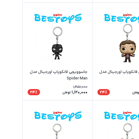
انکوپاپ اورجینال مدل
جاسوویچی فانکوپاپ اورجینال مدل
Spider Man
1,456,000
1,120,000
24٪
24٪
ومان
تومان