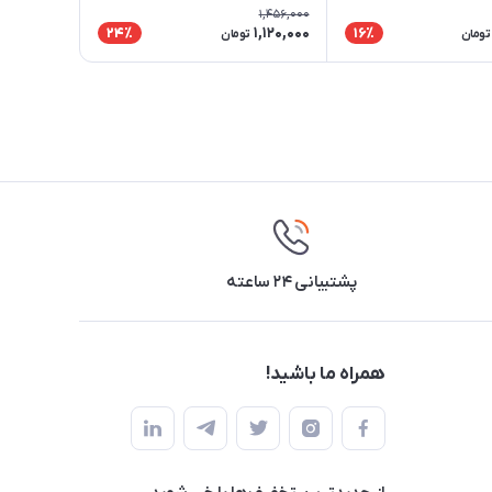
1,456,000
1,120,000
24٪
16٪
تومان
تومان
پشتیبانی ۲۴ ساعته
همراه ما باشید!