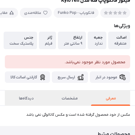
فیگور فانکوپاپ فله مدل Kylo ren
فانکوپاپ - Funko Pop
علاقه‌مندی
مقای
ویژگی‌ها
اصالت
جعبه
ارتفاع
ژانر
جنس
متنفرقه
ندارد
۹ سانتی متر
فیلم
پلاستیک سخت
محصول مورد نظر موجود نمی‌باشد.
موجود در انبار
ارسال سریع
گارانتی اصالت کالا
معرفی
مشخصات
دیدگاه‌ها
عکس از خود محصول گرفته شده است و عکس کاتالوگی نمی باشد
محصولات مرتبط