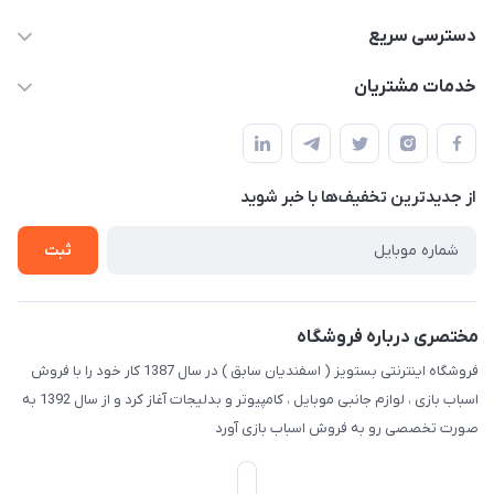
09123941837
دسترسی سریع
yavary@Gmail.com
حساب کاربری
خدمات مشتریان
مجله فروشگاه
قوانین و مقررات
لیست محصولات
حریم خصوصی
درباره ما
از جدید‌ترین تخفیف‌ها با‌ خبر شوید
راهنما
تماس با ما
ثبت
مختصری درباره فروشگاه
فروشگاه اینترنتی بستویز ( اسفندیان سابق ) در سال 1387 کار خود را با فروش
اسباب بازی ، لوازم جانبی موبایل ، کامپیوتر و بدلیجات آغاز کرد و از سال 1392 به
صورت تخصصی رو به فروش اسباب بازی آورد