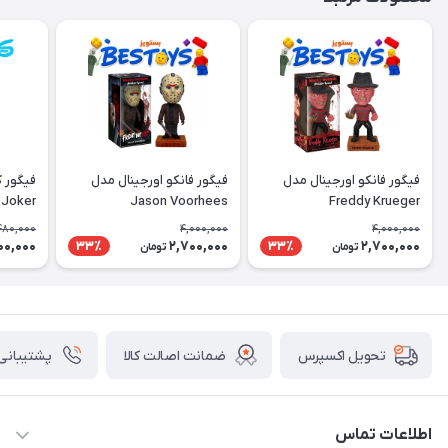
فیگور فانکو اورجینال مدل
فیگور فانکو اورجینال مدل
فیگور 
Joker
Jason Voorhees
Freddy Krueger
480,000
4,000,000
4,000,000
00,000
2,700,000
2,700,000
33٪
33٪
تومان
تومان
ضمانت اصالت کالا
پشتیبانی ۲۴ ساعت
تحویل اکسپرس
اطلاعات تماس