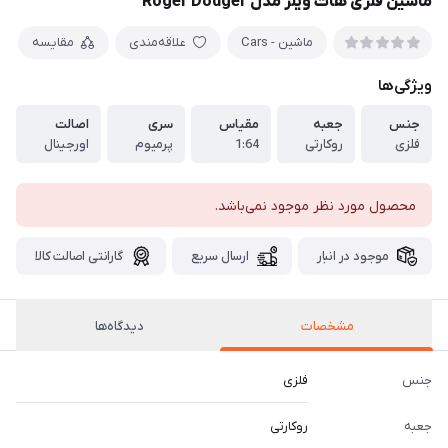
ماشین فلزی هات ویلز مدل Roger Dodger
ماشین - Cars
علاقه‌مندی
مقایسه
ویژگی‌ها
جنس
جعبه
مقیاس
سری
اصالت
فلزی
روکارتی
1:64
پرمیوم
اورجینال
محصول مورد نظر موجود نمی‌باشد.
موجود در انبار
ارسال سریع
گارانتی اصالت کالا
مشخصات
دیدگاه‌ها
جنس
فلزی
جعبه
روکارتی