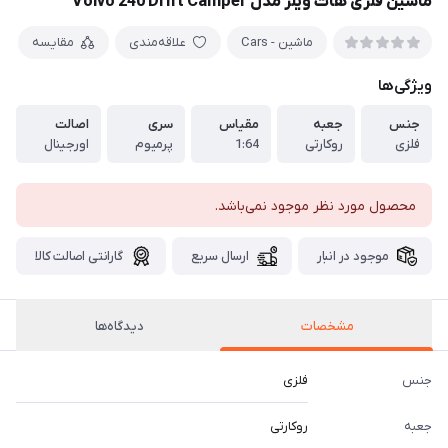
ماشین فلزی هات ویلز مدل Volvo 240 Drift Camper
ماشین - Cars
علاقه‌مندی
مقایسه
ویژگی‌ها
جنس
جعبه
مقیاس
سری
اصالت
فلزی
روکارتی
1:64
پرمیوم
اورجینال
محصول مورد نظر موجود نمی‌باشد.
موجود در انبار
ارسال سریع
گارانتی اصالت کالا
مشخصات
دیدگاه‌ها
جنس
فلزی
جعبه
روکارتی