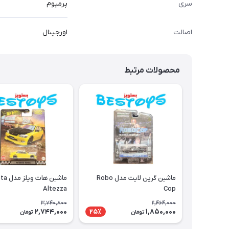
سری
پرمیوم
اصالت
اورجینال
محصولات مرتبط
ماشین گرین لایت مدل Robo
ماشین هات
Altezza
Cop
3,740,800
2,464,000
2,744,000
1,850,000
25٪
تومان
تومان