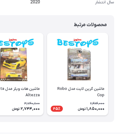
سال انتشار
2020
محصولات مرتبط
ماشین گرین لایت مدل Robo
ماشین هات
Altezza
Cop
3,740,800
2,464,000
2,744,000
1,850,000
25٪
تومان
تومان