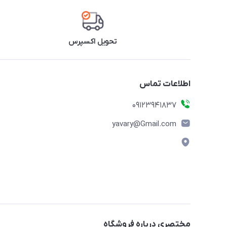
تحویل اکسپرس
اطلاعات تماس
09123941837
yavary@Gmail.com
مختصری درباره فروشگاه