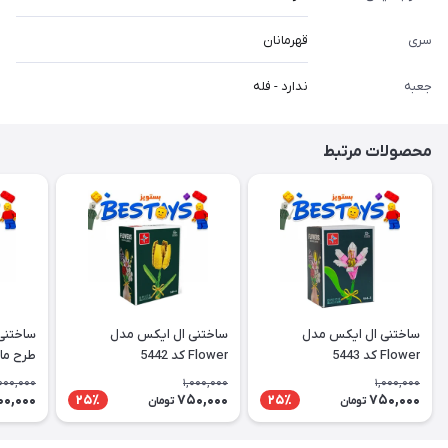
سری
قهرمانان
جعبه
ندارد - فله
محصولات مرتبط
ساختنی ال ایکس مدل
ساختنی ال ایکس مدل
ساختنی
Flower کد 5443
Flower کد 5442
طرح ما
000,000
1,000,000
1,000,000
00,000
750,000
750,000
25٪
25٪
تومان
تومان