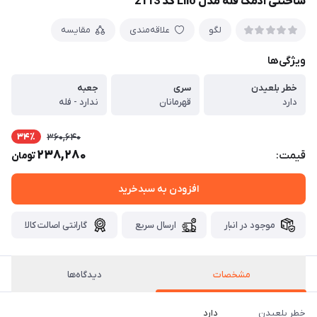
ساختنی آدمک فله مدل Lilo کد 2113
لگو
علاقه‌مندی
مقایسه
ویژگی‌ها
خطر بلعیدن
سری
جعبه
دارد
قهرمانان
ندارد - فله
34٪
360,640
238,280
قیمت:
تومان
افزودن به سبدخرید
موجود در انبار
ارسال سریع
گارانتی اصالت کالا
مشخصات
دیدگاه‌ها
خطر بلعیدن
دارد