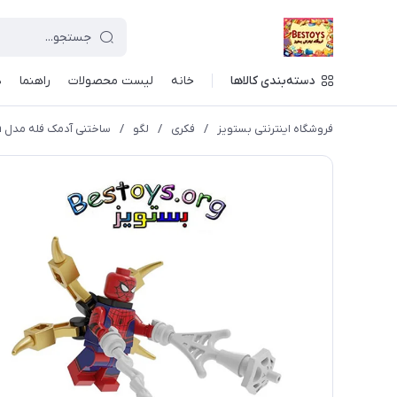
دسته‌بندی کالاها
خانه
لیست محصولات
راهنما
د
فروشگاه اینترنتی بستویز
/
فکری
/
لگو
/
ساختنی آدمک فله مدل Spiderman کد 11