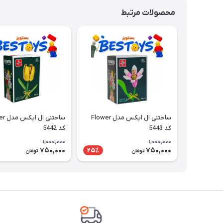
محصولات مرتبط
ساختنی ال ایکس مدل Flower
ساختنی 
کد 5443
کد 5442
1,000,000
1,000,000
750,000
750,000
25٪
تومان
تومان