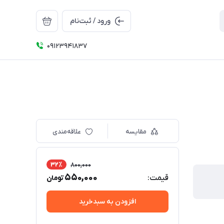
ورود / ثبت‌نام
09123941837
مقایسه
علاقه‌مندی
32٪
800,000
550,000
قیمت:
تومان
افزودن به سبدخرید