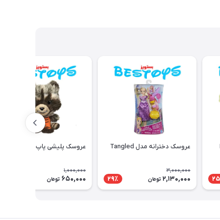
عروسک دخترانه مدل Tangled
عروسک پلیشی پاپ مدل Racon
1,000,000
3,000,000
650,000
2,130,000
35٪
29٪
25
تومان
تومان