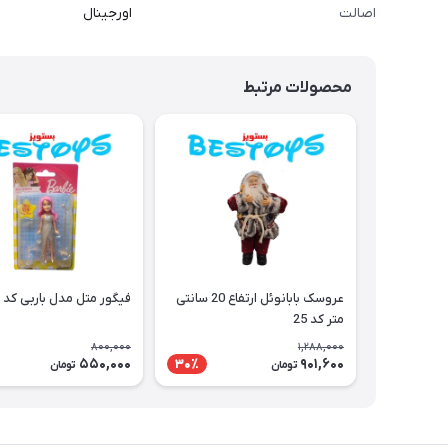
اصالت
اورجینال
محصولات مرتبط
عروسک بابانوئل ارتفاع 20 سانتی
فیگور متل مدل باربی کد 23
متر کد 25
800,000
1,288,000
550,000
901,600
30٪
تومان
تومان