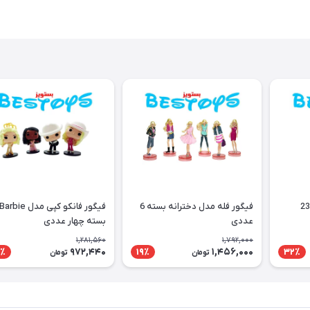
فیگور فله مدل دخترانه بسته 6
فیگور فانکو کپی مدل Barbie
عددی
بسته چهار عددی
1,281,560
1,792,000
972,440
1,456,000
٪
19٪
32٪
تومان
تومان