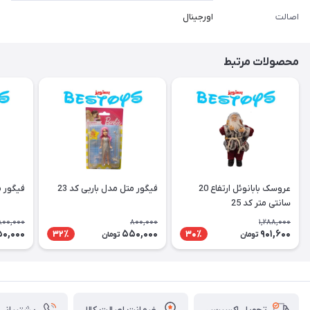
اصالت
اورجینال
محصولات مرتبط
عروسک بابانوئل ارتفاع 20
فیگور متل مدل باربی کد 23
فیگور م
سانتی متر کد 25
800,000
800,000
1,288,000
0,000
550,000
901,600
32٪
30٪
تومان
تومان