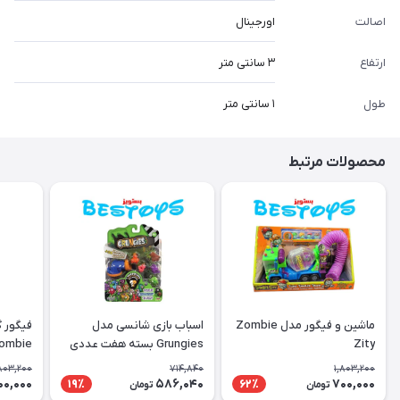
اصالت
اورجینال
ارتفاع
۳ سانتی متر
طول
۱ سانتی متر
محصولات مرتبط
ماشین و فیگور مدل Zombie
اسباب بازی شانسی مدل
فیگور 
Zity
Grungies بسته هفت عددی
Zombie بسته دوازده
,803,200
714,840
1,803,200
00,000
586,040
700,000
19٪
62٪
تومان
تومان