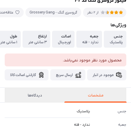
فیگور گروسری گنگ کد ۳۲
گروسری گنگ - Grossery Gang
علاقه‌من
از 2 نظر
ویژگی‌ها
جنس
جعبه
اصالت
ارتفاع
طول
پلاستیک
ندارد - فله
اورجینال
۳ سانتی متر
۱ سانتی متر
محصول مورد نظر موجود نمی‌باشد.
موجود در انبار
ارسال سریع
گارانتی اصالت کالا
مشخصات
دیدگاه‌ها
جنس
پلاستیک
جعبه
ندارد - فله