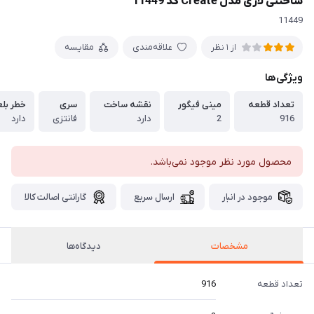
ساختنی لاری مدل Create کد 11449
11449
علاقه‌مندی
مقایسه
از 1 نظر
ویژگی‌ها
تعداد قطعه
مینی فیگور
نقشه ساخت
سری
خطر بل
916
2
دارد
فانتزی
دارد
محصول مورد نظر موجود نمی‌باشد.
موجود در انبار
ارسال سریع
گارانتی اصالت کالا
مشخصات
دیدگاه‌ها
تعداد قطعه
916