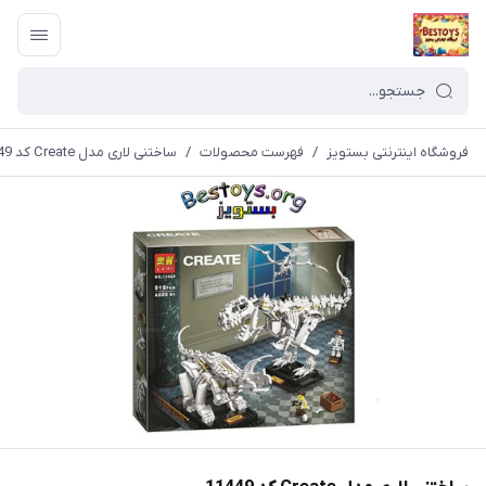
فروشگاه اینترنتی بستویز
/
فهرست محصولات
/
ساختنی لاری مدل Create کد 11449