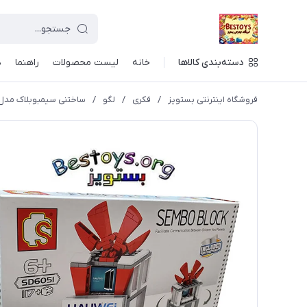
دسته‌بندی کالاها
خانه
لیست محصولات
راهنما
د
فروشگاه اینترنتی بستویز
/
فکری
/
لگو
/
ساختنی سیمبوبلاک مدل Store کد 051