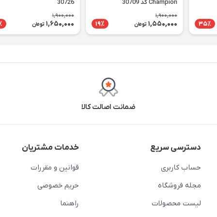
Champion کد 30709
30726
1,900,000
1,900,000
1,650,000
1,550,000
٪
19٪
35٪
تومان
تومان
ضمانت اصالت کالا
دسترسی سریع
خدمات مشتریان
حساب کاربری
قوانین و مقررات
مجله فروشگاه
حریم خصوصی
لیست محصولات
راهنما