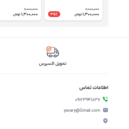
2,000,000
2,000,000
1,300,000
1,300,000
35٪
تومان
تومان
تحویل اکسپرس
اطلاعات تماس
09123941837
yavary@Gmail.com