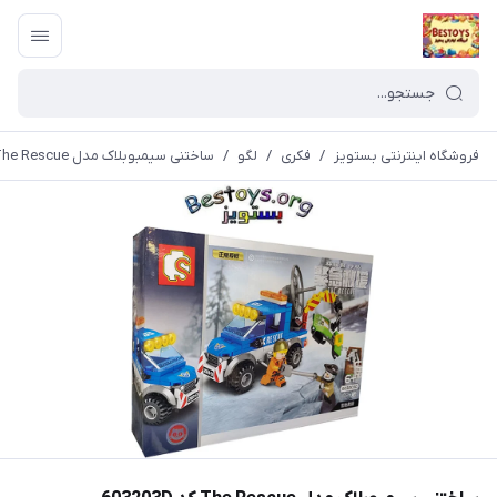
فروشگاه اینترنتی بستویز
/
فکری
/
لگو
/
ساختنی سیمبوبلاک مدل The Rescue کد 603203D