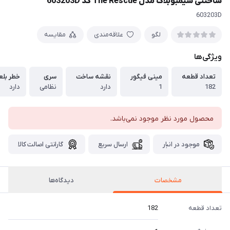
ساختنی سیمبوبلاک مدل The Rescue کد 603203D
603203D
لگو
علاقه‌مندی
مقایسه
ویژگی‌ها
تعداد قطعه
مینی فیگور
نقشه ساخت
سری
خطر بل
182
1
دارد
نظامی
دارد
محصول مورد نظر موجود نمی‌باشد.
موجود در انبار
ارسال سریع
گارانتی اصالت کالا
مشخصات
دیدگاه‌ها
تعداد قطعه
182