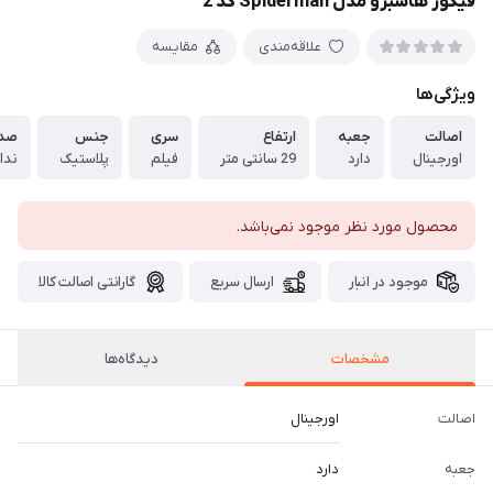
فیگور هاسبرو مدل Spiderman کد 2
علاقه‌مندی
مقایسه
ویژگی‌ها
اصالت
جعبه
ارتفاع
سری
جنس
صدا
اورجینال
دارد
29 سانتی متر
فیلم
پلاستیک
ندا
محصول مورد نظر موجود نمی‌باشد.
موجود در انبار
ارسال سریع
گارانتی اصالت کالا
مشخصات
دیدگاه‌ها
اصالت
اورجینال
جعبه
دارد