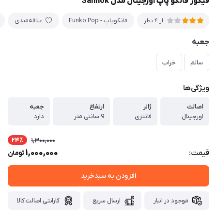
فیگور فانکو پاپ اورجینال مدل Sanhok
فانکوپاپ - Funko Pop
علاقه‌مندی
از 4 نظر
جعبه
سالم
خراب
ویژگی‌ها
اصالت
ژانر
ارتفاع
جعبه
اورجینال
فانتزی
9 سانتی متر
دارد
24٪
1,300,000
1,000,000
قیمت:
تومان
افزودن به سبدخرید
موجود در انبار
ارسال سریع
گارانتی اصالت کالا