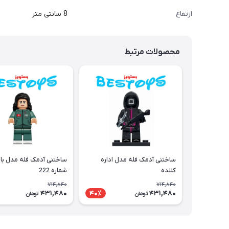
ارتفاع
8 سانتی متر
محصولات مرتبط
ساختنی آدمک فله مدل اداره
ساختنی آدمک فله مدل با
کننده
شماره 222
714,840
714,840
431,480
431,480
40٪
تومان
تومان