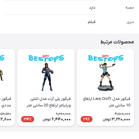
جعبه
دارد
سری
فیلم
محصولات مرتبط
فیگور مدل Lara Croft ارتفاع
فیگور پلی آرت مدل اشلی
10 سانتی متر
ویلیامز ارتفاع 20 سانتی متر
عددی
959,560
9,660,000
4,508,000
2,800
6,440,000
3,220,000
34٪
29٪
تومان
تومان