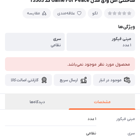
ساختنی اس وای مدل Game For Peace کد 13303
لگو
علاقه‌مندی
مقایسه
ویژگی‌ها
مینی فیگور
سری
۱ عدد
نظامی
محصول مورد نظر موجود نمی‌باشد.
موجود در انبار
ارسال سریع
گارانتی اصالت کالا
مشخصات
دیدگاه‌ها
مینی فیگور
۱ عدد
سری
نظامی