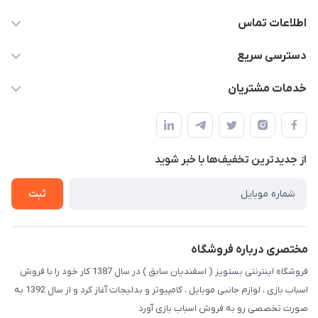
اطلاعات تماس
09123941837
دسترسی سریع
yavary@Gmail.com
حساب کاربری
خدمات مشتریان
مجله فروشگاه
قوانین و مقررات
لیست محصولات
حریم خصوصی
درباره ما
از جدید‌ترین تخفیف‌ها با‌ خبر شوید
راهنما
تماس با ما
ثبت
مختصری درباره فروشگاه
فروشگاه اینترنتی بستویز ( اسفندیان سابق ) در سال 1387 کار خود را با فروش
اسباب بازی ، لوازم جانبی موبایل ، کامپیوتر و بدلیجات آغاز کرد و از سال 1392 به
صورت تخصصی رو به فروش اسباب بازی آورد