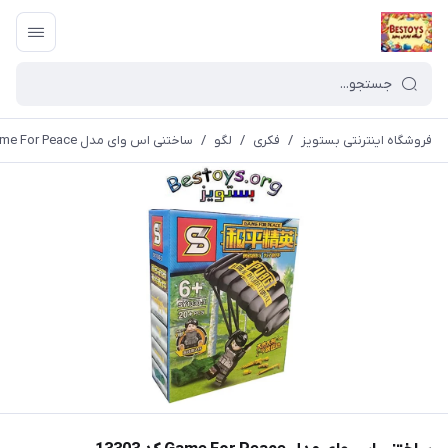
فروشگاه اینترنتی بستویز
/
فکری
/
لگو
/
ساختنی اس وای مدل Game For Peace کد 13303