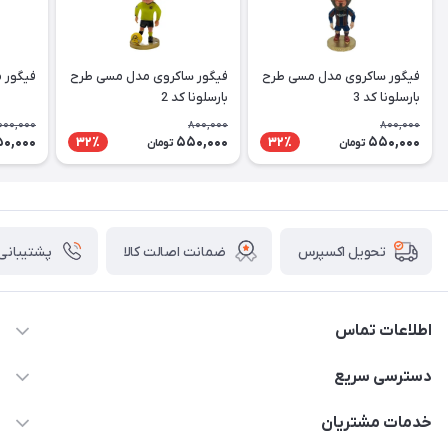
فیگور ساکروی مدل مسی طرح
فیگور ساکروی مدل مسی طرح
فیگور 
بارسلونا کد 3
بارسلونا کد 2
000,000
800,000
800,000
50,000
550,000
550,000
32٪
32٪
تومان
تومان
ضمانت اصالت کالا
پشتیبانی ۲۴ ساعت
تحویل اکسپرس
اطلاعات تماس
09123941837
دسترسی سریع
yavary@Gmail.com
حساب کاربری
خدمات مشتریان