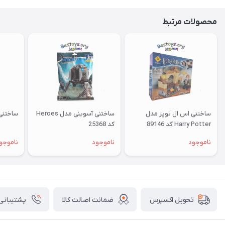
محصولات مرتبط
ساختنی اس ال تویز مدل
ساختنی آسوینی مدل Heroes
ساختنی آ
Harry Potter کد 89146
کد 25368
ناموجود
ناموجود
ناموجو
ضمانت اصالت کالا
پشتیبانی ۲۴ ساعت
تحویل اکسپرس