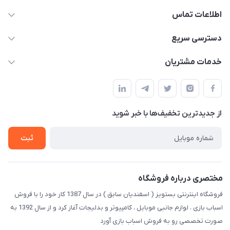
اطلاعات تماس
09123941837
دسترسی سریع
yavary@Gmail.com
حساب کاربری
خدمات مشتریان
مجله فروشگاه
قوانین و مقررات
لیست محصولات
حریم خصوصی
درباره ما
از جدید‌ترین تخفیف‌ها با‌ خبر شوید
راهنما
تماس با ما
ثبت
مختصری درباره فروشگاه
فروشگاه اینترنتی بستویز ( اسفندیان سابق ) در سال 1387 کار خود را با فروش
اسباب بازی ، لوازم جانبی موبایل ، کامپیوتر و بدلیجات آغاز کرد و از سال 1392 به
صورت تخصصی رو به فروش اسباب بازی آورد