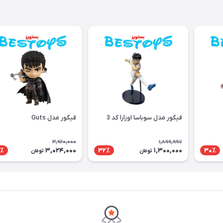
فیگور مدل سوباسا اوزارا کد 3
فیگور مدل Guts
3,920,000
1,899,997
3,024,000
1,300,000
٪
32٪
30٪
تومان
تومان