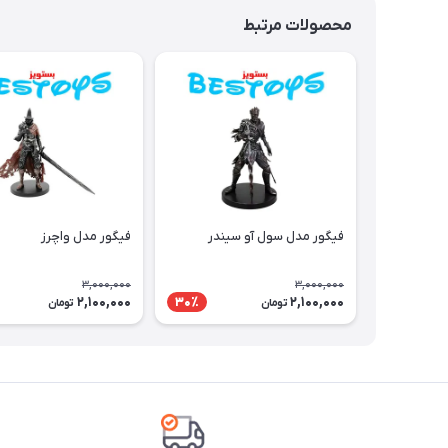
محصولات مرتبط
فیگور مدل سول آو سیندر
فیگور مدل واچرز
3,000,000
3,000,000
2,100,000
2,100,000
30٪
تومان
تومان