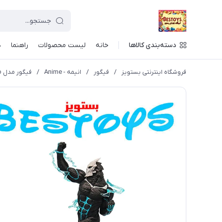
دسته‌بندی کالاها
خانه
لیست محصولات
راهنما
د
فروشگاه اینترنتی بستویز
/
فیگور
/
انیمه - Anime
/
فیگور مدل Kafka Hibino کد 3