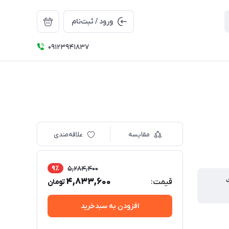
ورود / ثبت‌نام
09123941837
مقایسه
علاقه‌مندی
9٪
5,284,400
4,833,600
قیمت:
تومان
افزودن به سبدخرید