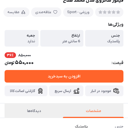
فیگور ساکروی مدل محمد صلاح
ورزشی - Sport
علاقه‌مندی
مقایسه
ویژگی‌ها
جنس
ارتفاع
جعبه
پلاستیک
6 سانتی متر
ندارد
36٪
850,000
550,000
قیمت:
تومان
افزودن به سبدخرید
موجود در انبار
ارسال سریع
گارانتی اصالت کالا
مشخصات
دیدگاه‌ها
جنس
پلاستیک