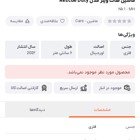
ماشین هات ویلز مدل Rescue Duty
Nk1 - MH
ماشین - Cars
علاقه‌مندی
مقایسه
ویژگی‌ها
جنس
اصالت
طول
سال انتشار
فلزی
اورجینال
۶ سانتی متر
202۲
محصول مورد نظر موجود نمی‌باشد.
موجود در انبار
ارسال سریع
گارانتی اصالت کالا
مشخصات
دیدگاه‌ها
جنس
فلزی