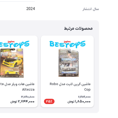
سال انتشار
2024
محصولات مرتبط
ماشین گرین لایت مدل Robo
ماشین هات
Altezza
Cop
3,740,800
2,464,000
2,744,000
1,850,000
25٪
تومان
تومان