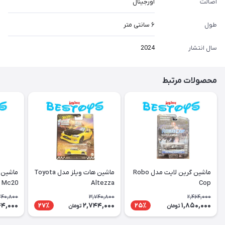
اصالت
اورجینال
طول
۶ سانتی متر
سال انتشار
2024
محصولات مرتبط
ماشین گرین لایت مدل Robo
ماشین هات ویلز مدل Toyota
ماشین 
i Mc20
Altezza
Cop
740,800
3,740,800
2,464,000
44,000
2,744,000
1,850,000
27٪
25٪
تومان
تومان