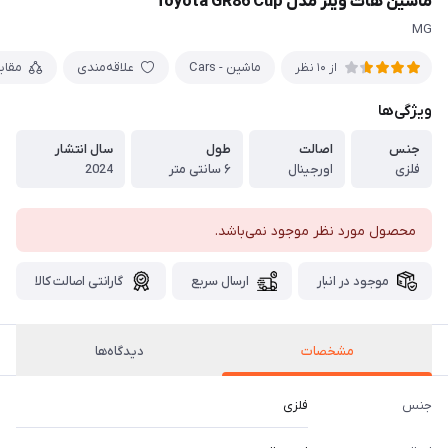
ماشین هات ویلز مدل Toyota GR86 Cup
MG
ماشین - Cars
علاقه‌مندی
مقای
از 10 نظر
ویژگی‌ها
جنس
اصالت
طول
سال انتشار
فلزی
اورجینال
۶ سانتی متر
2024
محصول مورد نظر موجود نمی‌باشد.
موجود در انبار
ارسال سریع
گارانتی اصالت کالا
مشخصات
دیدگاه‌ها
جنس
فلزی