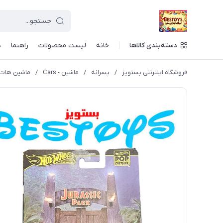
دسته‌بندی کالاها
خانه
لیست محصولات
راهنما
د
فروشگاه اینترنتی بستویز
/
پسرانه
/
ماشین - Cars
/
ماشین هات ویلز مدل  92