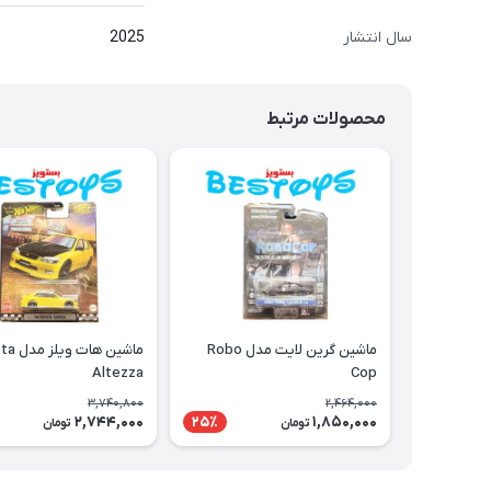
سال انتشار
2025
محصولات مرتبط
ماشین گرین لایت مدل Robo
ماشین هات
Altezza
Cop
3,740,800
2,464,000
2,744,000
1,850,000
25٪
تومان
تومان