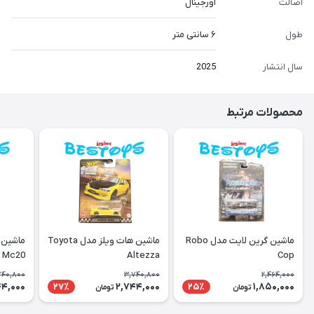
اصالت
اورجینال
طول
۶ سانتی متر
سال انتشار
2025
محصولات مرتبط
ماشین گرین لایت مدل Robo
ماشین هات ویلز مدل Toyota
ماشین 
i Mc20
Altezza
Cop
740,800
3,740,800
2,464,000
44,000
2,744,000
1,850,000
27٪
25٪
تومان
تومان