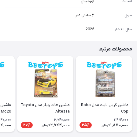
اصالت
اورجینال
طول
۶ سانتی متر
سال انتشار
2025
محصولات مرتبط
ماشین گرین لایت مدل Robo
ماشین هات ویلز مدل Toyota
ماشین 
i Mc20
Altezza
Cop
740,800
3,740,800
2,464,000
44,000
2,744,000
1,850,000
27٪
25٪
تومان
تومان