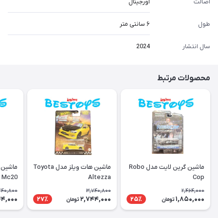
اصالت
اورجینال
طول
۶ سانتی متر
سال انتشار
2024
محصولات مرتبط
ماشین گرین لایت مدل Robo
ماشین هات ویلز مدل Toyota
ماشین 
i Mc20
Altezza
Cop
740,800
3,740,800
2,464,000
44,000
2,744,000
1,850,000
27٪
25٪
تومان
تومان