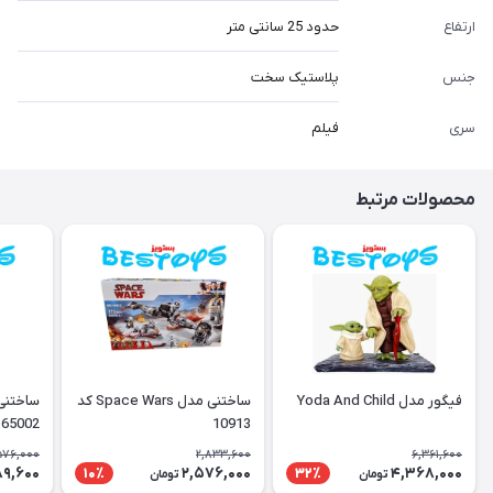
ارتفاع
حدود 25 سانتی متر
جنس
پلاستیک سخت
سری
فیلم
محصولات مرتبط
فیگور مدل Yoda And Child
ساختنی مدل Space Wars کد
65002
10913
576,000
2,833,600
6,361,600
89,600
2,576,000
4,368,000
10٪
32٪
تومان
تومان