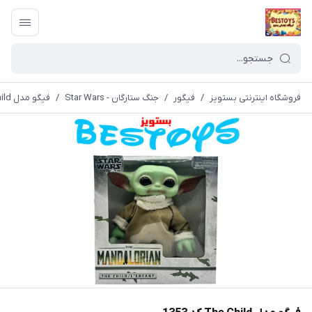
فروشگاه اینترنتی بستویز
/
فیگور
/
جنگ ستارگان - Star Wars
/
فیگو مدل The Child کد 1353