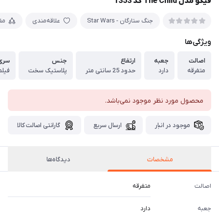
فیگو مدل The Child کد 1353
جنگ ستارگان - Star Wars
علاقه‌مندی
مق
ویژگی‌ها
اصالت
جعبه
ارتفاع
جنس
سری
متفرقه
دارد
حدود 25 سانتی متر
پلاستیک سخت
فیلم
محصول مورد نظر موجود نمی‌باشد.
موجود در انبار
ارسال سریع
گارانتی اصالت کالا
مشخصات
دیدگاه‌ها
اصالت
متفرقه
جعبه
دارد