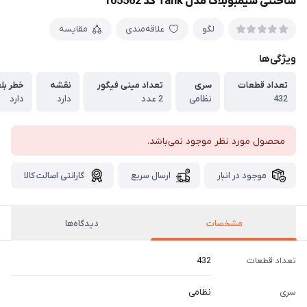
ساختنی سیمبوبلاک مدل Tank کد 105562
لگو
علاقه‌مندی
مقایسه
ویژگی‌ها
تعداد قطعات
سری
تعداد مینی فیگور
نقشه
خطر بل
432
نظامی
2 عدد
دارد
دارد
محصول مورد نظر موجود نمی‌باشد.
موجود در انبار
ارسال سریع
گارانتی اصالت کالا
مشخصات
دیدگاه‌ها
تعداد قطعات
432
سری
نظامی