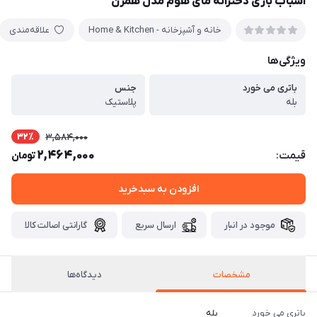
اسباب بازی دخترانه مای هوم مدل همزن
خانه و آشپزخانه - Home & Kitchen
علاقه‌مندی
ویژگی‌ها
باتری می خورد
جنس
بله
پلاستیک
32٪
3,584,000
2,464,000
قیمت:
تومان
افزودن به سبدخرید
موجود در انبار
ارسال سریع
گارانتی اصالت کالا
مشخصات
دیدگاه‌ها
باتری می خورد
بله