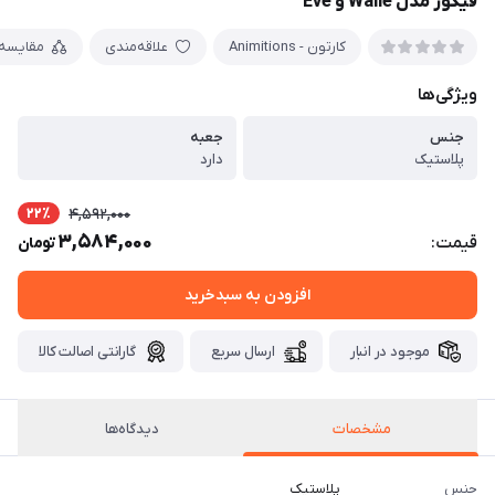
فیگور مدل Walle و Eve
کارتون - Animitions
علاقه‌مندی
مقایسه
ویژگی‌ها
جنس
جعبه
پلاستیک
دارد
22٪
4,592,000
3,584,000
قیمت:
تومان
افزودن به سبدخرید
موجود در انبار
ارسال سریع
گارانتی اصالت کالا
مشخصات
دیدگاه‌ها
جنس
پلاستیک