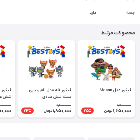
جعبه
دارد
محصولات مرتبط
فیگور مدل Moana
فیگور فله مدل تام و جری
فیگور ف
بسته شش عددی
شش عد
600,000
2,400,000
2,200,000
50,000
1,850,000
1,650,000
23٪
25٪
تومان
تومان