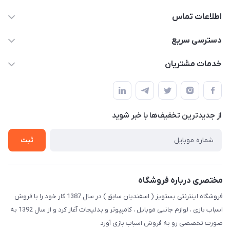
اطلاعات تماس
09123941837
دسترسی سریع
yavary@Gmail.com
حساب کاربری
خدمات مشتریان
مجله فروشگاه
قوانین و مقررات
لیست محصولات
حریم خصوصی
درباره ما
از جدید‌ترین تخفیف‌ها با‌ خبر شوید
راهنما
تماس با ما
ثبت
مختصری درباره فروشگاه
فروشگاه اینترنتی بستویز ( اسفندیان سابق ) در سال 1387 کار خود را با فروش
اسباب بازی ، لوازم جانبی موبایل ، کامپیوتر و بدلیجات آغاز کرد و از سال 1392 به
صورت تخصصی رو به فروش اسباب بازی آورد