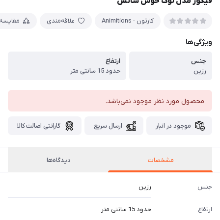
فیگور مدل لوک خوش شانس
کارتون - Animitions
علاقه‌مندی
مقایسه
ویژگی‌ها
جنس
ارتفاع
رزین
حدود 15 سانتی متر
محصول مورد نظر موجود نمی‌باشد.
موجود در انبار
ارسال سریع
گارانتی اصالت کالا
مشخصات
دیدگاه‌ها
جنس
رزین
ارتفاع
حدود 15 سانتی متر