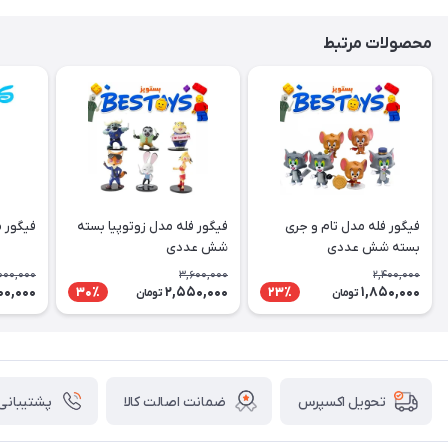
محصولات مرتبط
فیگور فله مدل تام و جری
فیگور فله مدل زوتوپیا بسته
فیگور 
بسته شش عددی
شش عددی
000,000
3,600,000
2,400,000
00,000
2,550,000
1,850,000
30٪
23٪
تومان
تومان
ضمانت اصالت کالا
پشتیبانی ۲۴ ساعت
تحویل اکسپرس