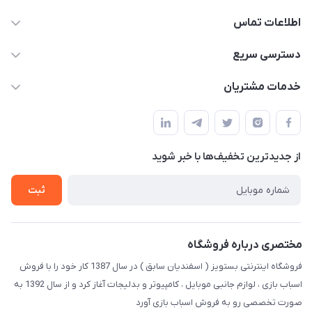
اطلاعات تماس
09123941837
دسترسی سریع
yavary@Gmail.com
حساب کاربری
خدمات مشتریان
مجله فروشگاه
قوانین و مقررات
لیست محصولات
حریم خصوصی
درباره ما
از جدید‌ترین تخفیف‌ها با‌ خبر شوید
راهنما
تماس با ما
ثبت
مختصری درباره فروشگاه
فروشگاه اینترنتی بستویز ( اسفندیان سابق ) در سال 1387 کار خود را با فروش
اسباب بازی ، لوازم جانبی موبایل ، کامپیوتر و بدلیجات آغاز کرد و از سال 1392 به
صورت تخصصی رو به فروش اسباب بازی آورد