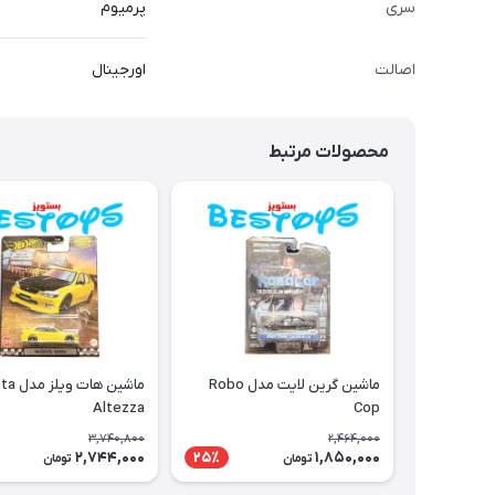
سری
پرمیوم
اصالت
اورجینال
محصولات مرتبط
ماشین گرین لایت مدل Robo
ماشین هات
Altezza
Cop
3,740,800
2,464,000
2,744,000
1,850,000
25٪
تومان
تومان