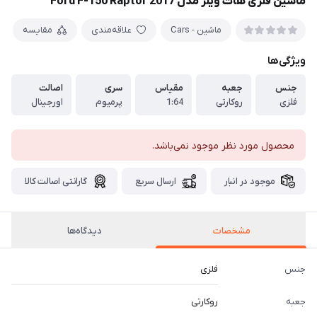
ماشین فلزی هات ویلز مدل 2017 Ford F-150 Raptor
ماشین - Cars
علاقه‌مندی
مقایسه
ویژگی‌ها
جنس
جعبه
مقیاس
سری
اصالت
فلزی
روکارتی
1:64
پرمیوم
اورجینال
محصول مورد نظر موجود نمی‌باشد.
موجود در انبار
ارسال سریع
گارانتی اصالت کالا
مشخصات
دیدگاه‌ها
جنس
فلزی
جعبه
روکارتی