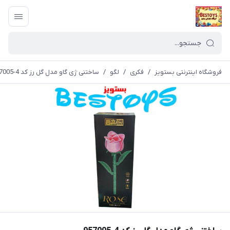
فروشگاه اینترنتی بستویز
/
فکری
/
لگو
/
ساختنی ژی گاو مدل گل رز کد 4-957005