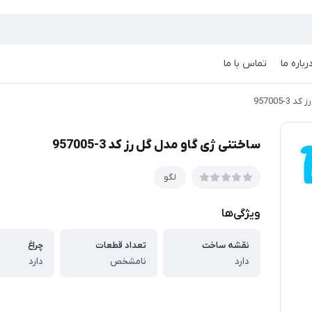
رباره ما
تماس با ما
957005
ساختنی ژی گاو مدل گل رز کد 3-957005
لگو
ویژگی‌ها
نقشه ساخت
تعداد قطعات
چراغ
دارد
نامشخص
دارد