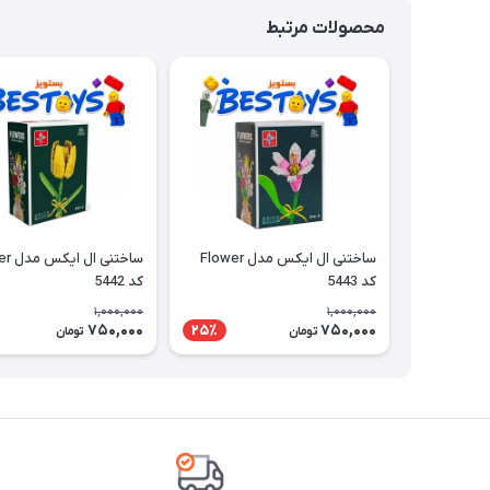
محصولات مرتبط
ساختنی ال ایکس مدل Flower
ساختنی 
کد 5443
کد 5442
1,000,000
1,000,000
750,000
750,000
25٪
تومان
تومان