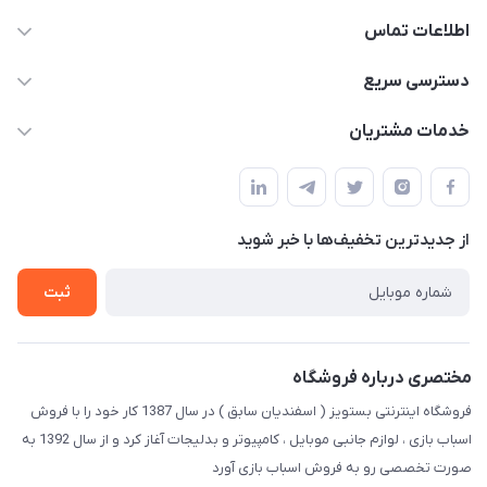
اطلاعات تماس
09123941837
دسترسی سریع
yavary@Gmail.com
حساب کاربری
خدمات مشتریان
مجله فروشگاه
قوانین و مقررات
لیست محصولات
حریم خصوصی
درباره ما
از جدید‌ترین تخفیف‌ها با‌ خبر شوید
راهنما
تماس با ما
ثبت
مختصری درباره فروشگاه
فروشگاه اینترنتی بستویز ( اسفندیان سابق ) در سال 1387 کار خود را با فروش
اسباب بازی ، لوازم جانبی موبایل ، کامپیوتر و بدلیجات آغاز کرد و از سال 1392 به
صورت تخصصی رو به فروش اسباب بازی آورد