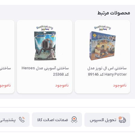
محصولات مرتبط
ساختنی اس ال تویز مدل
ساختنی آسوینی مدل Heroes
ساختنی آ
Harry Potter کد 89146
کد 25368
ناموجود
ناموجود
ناموجو
ضمانت اصالت کالا
پشتیبانی ۲۴ ساعت
تحویل اکسپرس