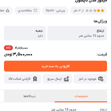
فیگور مدل تایسون
ورزشی - Sport
علاقه‌مندی
مقا
از 3 نظر
ویژگی‌ها
ارتفاع
جعبه
حدود 15 سانتی متر
دارد
17٪
4,186,000
3,500,000
قیمت:
تومان
افزودن به سبدخرید
موجود در انبار
ارسال سریع
گارانتی اصالت کالا
مشخصات
دیدگاه‌ها
ارتفاع
حدود 15 سانتی متر