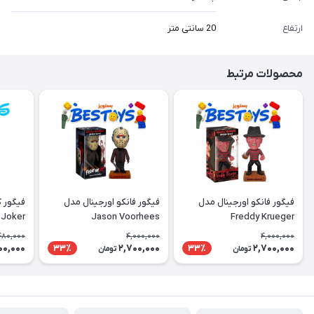
ارتفاع
20 سانتی متر
محصولات مرتبط
فیگور فانکو اورجینال مدل
فیگور فانکو اورجینال مدل
فیگور 
Joker
Jason Voorhees
Freddy Krueger
480,000
4,000,000
4,000,000
00,000
2,700,000
2,700,000
33٪
33٪
تومان
تومان