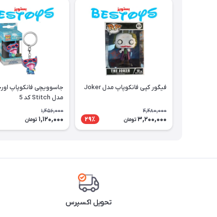
فیگور کپی فانکوپاپ مدل Joker
جاسوویچی فانکوپاپ اورج
مدل Stitch کد 5
1,456,000
4,480,000
1,120,000
3,200,000
29٪
تومان
تومان
تحویل اکسپرس