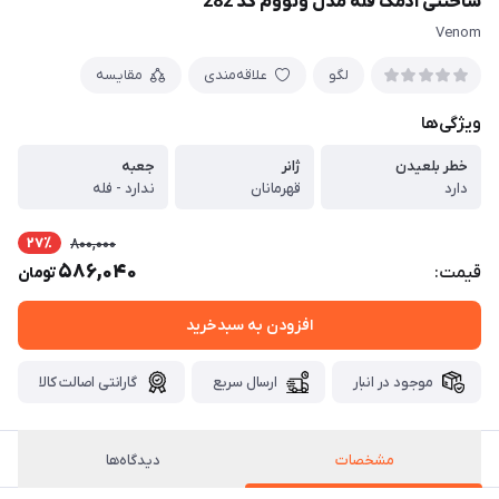
ساختنی آدمک فله مدل ونووم کد 282
Venom
لگو
علاقه‌مندی
مقایسه
ویژگی‌ها
خطر بلعیدن
ژانر
جعبه
دارد
قهرمانان
ندارد - فله
27٪
800,000
586,040
قیمت:
تومان
افزودن به سبدخرید
موجود در انبار
ارسال سریع
گارانتی اصالت کالا
مشخصات
دیدگاه‌ها