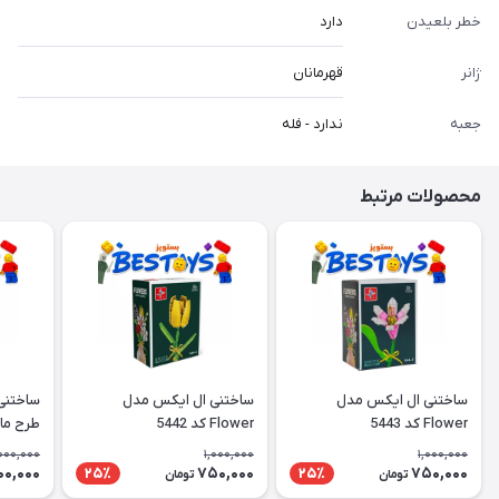
خطر بلعیدن
دارد
ژانر
قهرمانان
جعبه
ندارد - فله
محصولات مرتبط
ساختنی ال ایکس مدل
ساختنی ال ایکس مدل
ساختنی
Flower کد 5443
Flower کد 5442
طرح ما
000,000
1,000,000
1,000,000
00,000
750,000
750,000
25٪
25٪
تومان
تومان