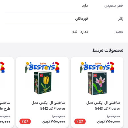
خطر بلعیدن
دارد
ژانر
قهرمانان
جعبه
ندارد - فله
محصولات مرتبط
ساختنی ال ایکس مدل
ساختنی ال ایکس مدل
ساختنی
Flower کد 5443
Flower کد 5442
طرح ما
000,000
1,000,000
1,000,000
00,000
750,000
750,000
25٪
25٪
تومان
تومان