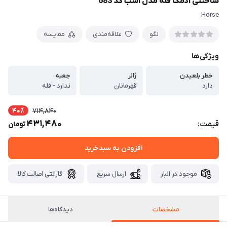
ساختنی آدمک فله مدل اسب کد 683
Horse
لگو
علاقه‌مندی
مقایسه
ویژگی‌ها
خطر بلعیدن
ژانر
جعبه
دارد
قهرمانان
ندارد - فله
40٪
714,840
431,480
قیمت:
تومان
افزودن به سبدخرید
موجود در انبار
ارسال سریع
گارانتی اصالت کالا
مشخصات
دیدگاه‌ها