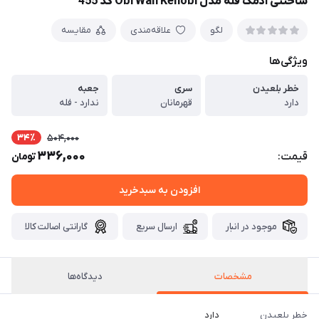
ساختنی آدمک فله مدل Obi Wan Kenobi کد 455
لگو
علاقه‌مندی
مقایسه
ویژگی‌ها
خطر بلعیدن
سری
جعبه
دارد
قهرمانان
ندارد - فله
34٪
504,000
336,000
قیمت:
تومان
افزودن به سبدخرید
موجود در انبار
ارسال سریع
گارانتی اصالت کالا
مشخصات
دیدگاه‌ها
خطر بلعیدن
دارد