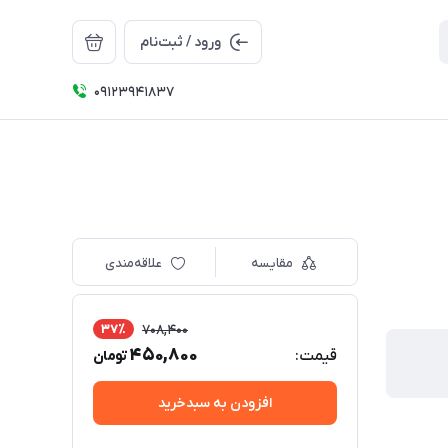
ورود / ثبت‌نام
09123941837
مقایسه
علاقه‌مندی
37٪
708,400
450,800
قیمت:
تومان
افزودن به سبدخرید