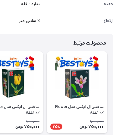
جعبه
ندارد - فله
ارتفاع
8 سانتی متر
محصولات مرتبط
ساختنی ال ایکس مدل Flower
ساختنی 
کد 5443
کد 5442
1,000,000
1,000,000
750,000
750,000
25٪
تومان
تومان