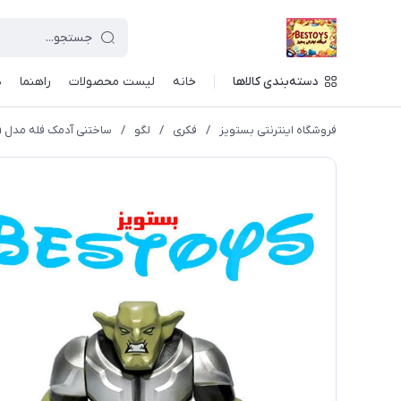
دسته‌بندی کالاها
خانه
لیست محصولات
راهنما
د
فروشگاه اینترنتی بستویز
/
فکری
/
لگو
/
ساختنی آدمک فله مدل Green Goblin